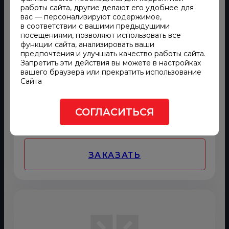
UBT+1500
работы сайта, другие делают его удобнее для
вас — персонализируют содержимое,
в соответствии с вашими предыдущими
посещениями, позволяют использовать все
Тип ИБП
Дизельные динамические
функции сайта, анализировать ваши
Полная
1670
предпочтения и улучшать качество работы сайта.
мощность, кВА
Запретить эти действия вы можете в настройках
Активная
1500
вашего браузера или прекратить использование
мощность, кВт
Сайта
Номинальное
400 / 231
выходное
напряжение, В
СОГЛАСИТЬСЯ
ЗАКАЗАТЬ