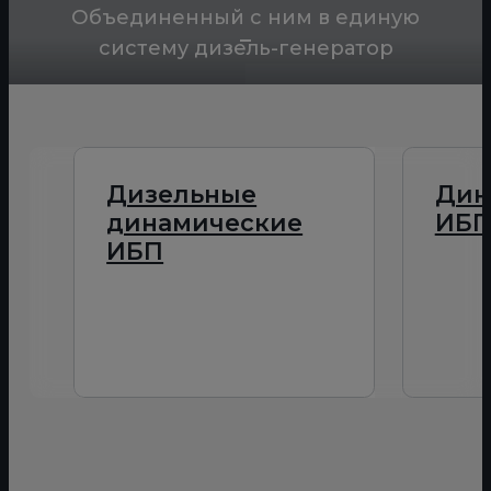
Объединенный с ним в единую
систему дизель-генератор
Дизельные
Дин
динамические
ИБ
ИБП