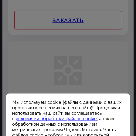
ЗАКАЗАТЬ
Мы используем cookie (файлы с данными о ваших
прошлых посещениях нашего сайта)! Продолжая
использовать наш сайт, вы соглашаетесь
с
условиями обработки файлов cookie
, а также
Дизельный динамический ИБП
обработкой данных с использованием
метрических программ Яндекс.Метрика. Часть
Дизельный динамический ИБП
файлов cookie необходимы для корректной