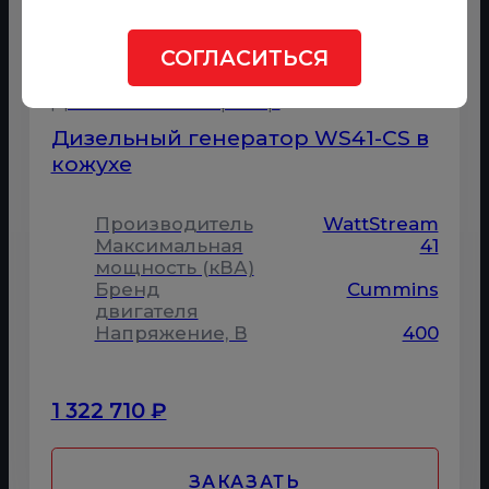
СОГЛАСИТЬСЯ
Дизельный генератор
Дизельный генератор WS41-CS в
кожухе
Производитель
WattStream
Максимальная
41
мощность (кВА)
Бренд
Cummins
двигателя
Напряжение, В
400
1 322 710 ₽
ЗАКАЗАТЬ