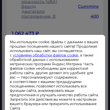
мощность (кВА)
Бренд
Cummins
двигателя
Напряжение, В
400
1 062 473 ₽
Мы используем cookie (файлы с данными о ваших
прошлых посещениях нашего сайта)! Продолжая
ЗАКАЗАТЬ
использовать наш сайт, вы соглашаетесь
с
условиями обработки файлов cookie
, а также
обработкой данных с использованием
метрических программ Яндекс.Метрика. Часть
файлов cookie необходимы для корректной
работы сайта, другие делают его удобнее для
вас — персонализируют содержимое,
в соответствии с вашими предыдущими
посещениями, позволяют использовать все
функции сайта, анализировать ваши
предпочтения и улучшать качество работы сайта.
Запретить эти действия вы можете в настройках
вашего браузера или прекратить использование
Сайта