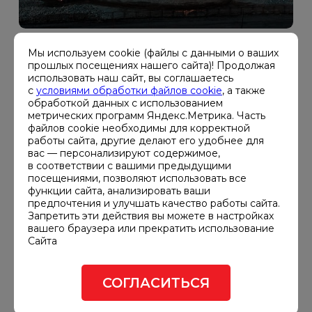
Мы используем cookie (файлы с данными о ваших
ЗАЯВКА НА ПОДОБНЫЙ
прошлых посещениях нашего сайта)! Продолжая
использовать наш сайт, вы соглашаетесь
ПРОЕКТ
с
условиями обработки файлов cookie
, а также
обработкой данных с использованием
метрических программ Яндекс.Метрика. Часть
файлов cookie необходимы для корректной
Сервисное обслуживание дизель-
работы сайта, другие делают его удобнее для
генераторных установок добывающей
вас — персонализируют содержимое,
в соответствии с вашими предыдущими
компании
посещениями, позволяют использовать все
функции сайта, анализировать ваши
предпочтения и улучшать качество работы сайта.
Ваше
Запретить эти действия вы можете в настройках
имя*
вашего браузера или прекратить использование
Сайта
Ваша
СОГЛАСИТЬСЯ
компания