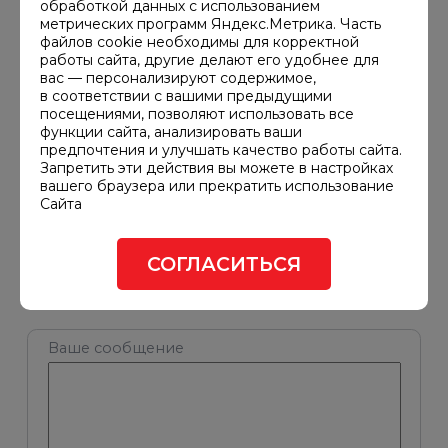
обработкой данных с использованием
Ваше
метрических программ Яндекс.Метрика. Часть
имя*
файлов cookie необходимы для корректной
работы сайта, другие делают его удобнее для
вас — персонализируют содержимое,
в соответствии с вашими предыдущими
Ваша
посещениями, позволяют использовать все
компания
функции сайта, анализировать ваши
предпочтения и улучшать качество работы сайта.
Запретить эти действия вы можете в настройках
Введите
вашего браузера или прекратить использование
телефон*
Сайта
СОГЛАСИТЬСЯ
Введите
e-
mail*
Ваше сообщение