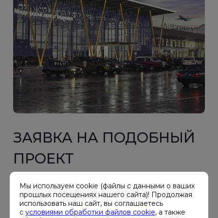
ЗАЯВКА НА ПОДОБНЫЙ
ПРОЕКТ
Резервное энергоснабжение объекта
Мы используем cookie (файлы с данными о ваших
прошлых посещениях нашего сайта)! Продолжая
«Аэропорт Владикавказ»
использовать наш сайт, вы соглашаетесь
с
условиями обработки файлов cookie
, а также