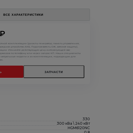
ВСЕ ХАРАКТЕРИСТИКИ
 ₽
артной комплектации (дизель-генератор, панель управления,
арядное устройство АКБ, Подогреватель ОЖ, автомат защиты),
кации. Уточняйте действующую цену интересующей вас
джеров по телефону или через запрос КП. Наши специалисты
м актуальные модели и их комплектации, подходящие для
ач.
Ь
ЗАПЧАСТИ
330
300 кВа \ 240 кВт
HGM6120NC
0.8