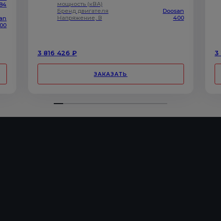
мощность (кВА)
184
Бренд двигателя
Doosan
Напряжение, В
400
an
00
3 816 426 ₽
3
ЗАКАЗАТЬ