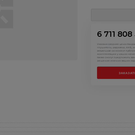
6 711 808
Указана средняя цена станд
глушитель, радиатор, АКБ, з
актуальная на момент публи
комплектации у наших мене
также смогут предложить ва
решения именно ваших зад
ЗАКАЗАТ