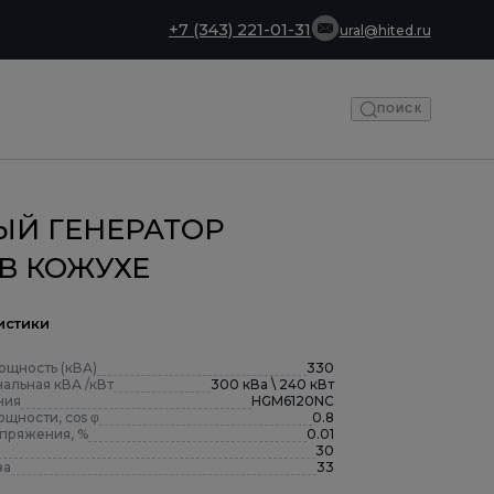
+7 (343) 221-01-31
ural@hited.ru
ПОИСК
ЫЙ ГЕНЕРАТОР
 В КОЖУХЕ
истики
ощность (кВА)
330
альная кВА /кВт
300 кВа \ 240 кВт
ния
HGM6120NC
щности, cos φ
0.8
апряжения, %
0.01
30
за
33