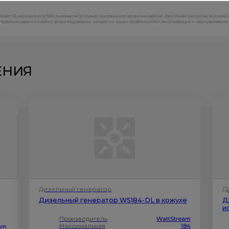
ляет 12 месяцев или 500 моточасов (в случае постоянного режима работы). Вам также доступна возмож
рантии рассчитывается индивидуально, исходя из задач, особенностей эксплуатации и обслуживания 
ЕНИЯ
Дизельный генератор
Д
Дизельный генератор WS184-DL в кожухе
Д
и
Производитель
WattStream
Максимальная
184
eam