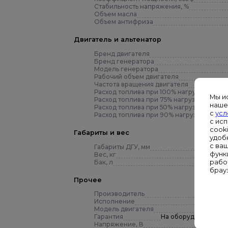
Стабильность напряжения, %
Объем масла
Объем антифриза
Двигатель и альтенатор
Бренд двигателя
Бренд генератора
Модель генератора
Рабочий объем двигателя
Частота вращения двигателя
Расход топлива при 100% нагрузке, л/ч
Мы и
Расход топлива при 75% нагрузке, л/ч
наше
Расход топлива при 50% нагрузке, л/ч
с
усл
Расход топлива при 90% нагрузке, л/ч
с ис
cook
Габариты и вес
удоб
с ва
Габариты ДГУ, мм
функ
Вес, кг
Бак, л
рабо
брау
Прочее
Производитель
Исполнение
Модель двигателя
Гарантия
На оборудование пре
Напряжение, В