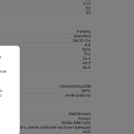
0.01
30
33
Perkins
Stamford
S4L1D-D4
8.8
1500
71.4
х
34.4
49.3
64.9
лов
4300x1450x2255
во
3670
На 8ч работы
о
WattStream
Кожух
1506A-E88TAG5
мости от того, какое событие наступит раньше)
400