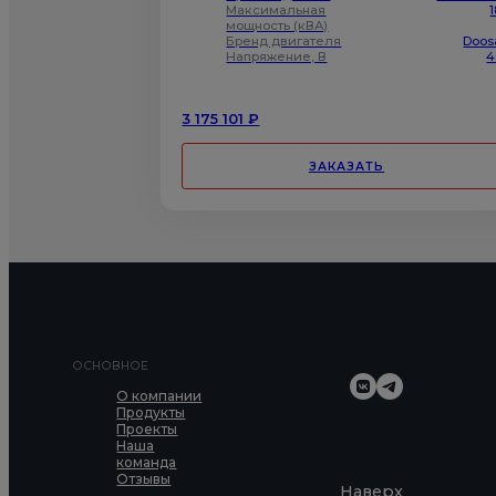
Максимальная
мощность (кВА)
Бренд двигателя
Doos
Напряжение, В
4
3 175 101 ₽
ЗАКАЗАТЬ
ОСНОВНОЕ
О компании
Продукты
Проекты
Наша
команда
Отзывы
Наверх