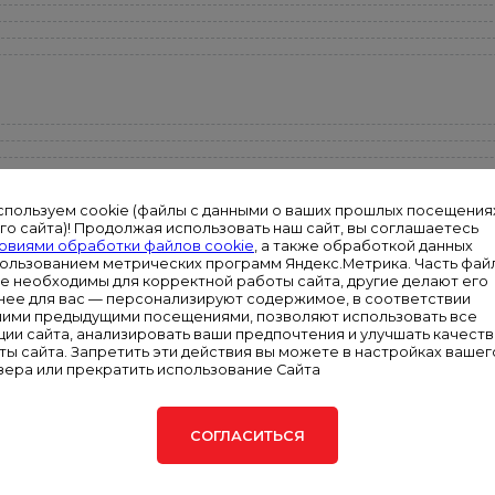
спользуем cookie (файлы с данными о ваших прошлых посещения
го сайта)! Продолжая использовать наш сайт, вы соглашаетесь
овиями обработки файлов cookie
, а также обработкой данных
пользованием метрических программ Яндекс.Метрика. Часть фай
ie необходимы для корректной работы сайта, другие делают его
нее для вас — персонализируют содержимое, в соответствии
шими предыдущими посещениями, позволяют использовать все
ции сайта, анализировать ваши предпочтения и улучшать качест
ты сайта. Запретить эти действия вы можете в настройках вашег
зера или прекратить использование Сайта
СОГЛАСИТЬСЯ
доставляется гарантия 12 месяцев или 500 часов наработки (в зависи