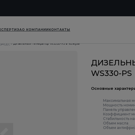
КСПЕРТИЗА
О КОМПАНИИ
КОНТАКТЫ
(ДГУ)
Дизельный генератор WS330-PS в кожухе
ДИЗЕЛЬН
WS330-PS
Основные характер
Максимальная м
Мощность номин
Панель управле
Коэффициент мо
Стабильность н
Объем масла
Объем антифри